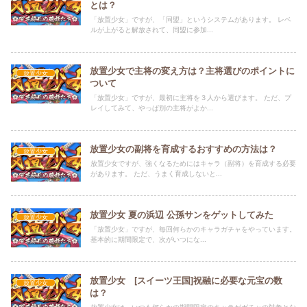
とは？
「放置少女」ですが、「同盟」というシステムがあります。 レベ
ルが上がると解放されて、同盟に参加...
放置少女で主将の変え方は？主将選びのポイントに
放置少女
ついて
「放置少女」ですが、最初に主将を３人から選びます。 ただ、プ
レイしてみて、やっぱ別の主将がよか...
放置少女の副将を育成するおすすめの方法は？
放置少女
放置少女ですが、強くなるためにはキャラ（副将）を育成する必要
があります。 ただ、うまく育成しないと...
放置少女 夏の浜辺 公孫サンをゲットしてみた
放置少女
「放置少女」ですが、毎回何らかのキャラガチャをやっています。
基本的に期間限定で、次がいつにな...
放置少女 [スイーツ王国]祝融に必要な元宝の数
放置少女
は？
放置少女は、いつも何らかの期間限定のキャラがガチャの対象とな