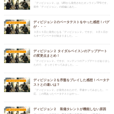
「ディビジョン２」は、UBIから発売されたオンラインTPSです。
前作「ディビジョン」の続編にあた...
ディビジョン２のベータテストをやった感想！バグ
ディビジョン２
が・・・
３月１５日に発売になる「ディビジョン２」ですが、 ３月１日か
らオープンベータが始まりました。 ...
ディビジョン２ タイダルベイスンのアップデート
ディビジョン２
の変更点まとめ！
「ディビジョン２」ですが、コンテンツのアップデートがありまし
たので、 さっそくやってみました。 ...
ディビジョン２を序盤をプレイした感想！ベータテ
ディビジョン２
ストとの違いは？
「ディビジョン２」が発売されたので、早速やってみました。 一
応、この間あったベータテストはやっ...
ディビジョン２ 装備タレントが機能しない原因
ディビジョン２