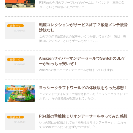
PSPlusの今月のフリープレイのゲームに 「バウンド 王国の欠
片」 というのがあったのでやって...
戦姫コレクションがサービス終了？緊急メンテ後音
最新ネタ
沙汰なし
このブログで放置少女の記事をいくつか書いてますが、 実は「戦
姫コレクション」というゲームもやってい...
AmazonサイバーマンデーセールでSwitchのDLゲ
最新ネタ
ーがめっちゃ安いぞ！
Amazonのサイバーマンデーセールが始まっていますね。
ヨッシークラフトワールドの体験版をやった感想！
最新ネタ
ニンテンドーダイレクトで紹介されていた「ヨッシークラフトワー
ルド」。 その体験版が配信されていたの...
PS4版の乖離性ミリオンアーサーをやってみた感想
最新ネタ
いつの間にか配信されてた「乖離性ミリオンアーサー」。 これっ
てスマホゲームだったはずなのですが、P...