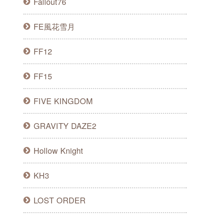
Fallout76
FE風花雪月
FF12
FF15
FIVE KINGDOM
GRAVITY DAZE2
Hollow Knight
KH3
LOST ORDER