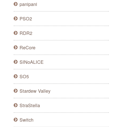
panipani
PSO2
RDR2
ReCore
SINoALICE
SO5
Stardew Valley
StraStella
Switch