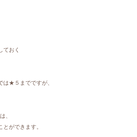
しておく
では★５までですが、
。
合は、
ことができます。