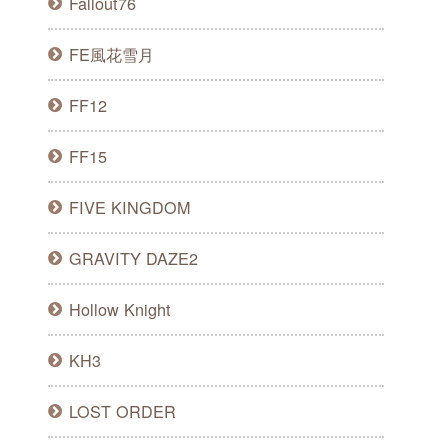
Fallout76
FE風花雪月
FF12
FF15
FIVE KINGDOM
GRAVITY DAZE2
Hollow Knight
KH3
LOST ORDER