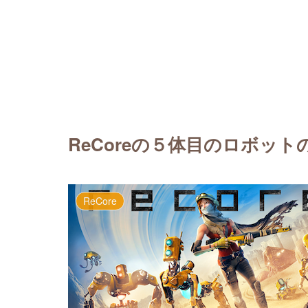
ReCoreの５体目のロボッ
ReCore