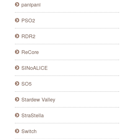
panipani
PSO2
RDR2
ReCore
SINoALICE
SO5
Stardew Valley
StraStella
Switch